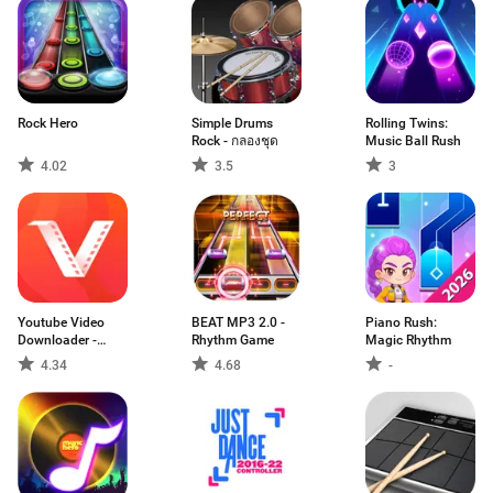
Rock Hero
Simple Drums
Rolling Twins:
Rock - กลองชุด
Music Ball Rush
4.02
3.5
3
Youtube Video
BEAT MP3 2.0 -
Piano Rush:
Downloader -
Rhythm Game
Magic Rhythm
VidMate
4.34
4.68
-