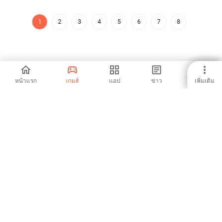
1
2
3
4
5
6
7
8
หน้าแรก
เกมส์
แอป
ข่าว
เพิ่มเติม
Aptoide เป็นแอปสโตร์และแพลตฟอร์มการจัดจำหน่ายที่เติบโตเร็ว
ที่สุดในโลก เราเป็นแพลตฟอร์มระดับโลกสำหรับผู้มีความสามารถ
ระดับโลก คุณต้องการโลกหรือไม่?
ไทย
ร้านค้าแอนดรอยด์Aptoide