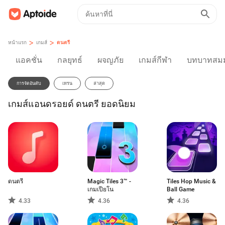
>
>
หน้าแรก
เกมส์
ดนตรี
แอคชั่น
กลยุทธ์
ผจญภัย
เกมส์กีฬา
บทบาทสมม
การจัดอันดับ
เทรน
ล่าสุด
เกมส์แอนดรอยด์ ดนตรี ยอดนิยม
ดนตรี
Magic Tiles 3™ -
Tiles Hop Music &
เกมเปียโน
Ball Game
4.33
4.36
4.36