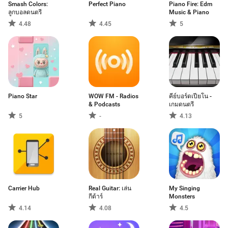
Smash Colors:
Perfect Piano
Piano Fire: Edm
ลูกบอลดนตรี
Music & Piano
4.48
4.45
5
Piano Star
WOW FM - Radios
คีย์บอร์ดเปียโน -
& Podcasts
เกมดนตรี
5
-
4.13
Carrier Hub
Real Guitar: เล่น
My Singing
กีต้าร์
Monsters
4.14
4.08
4.5