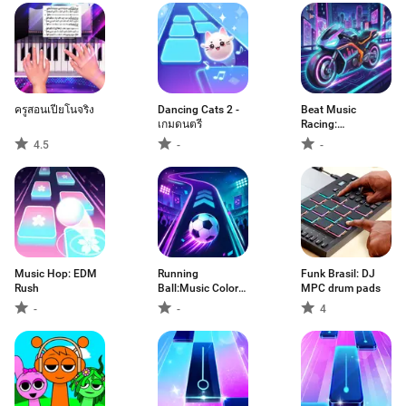
ครูสอนเปียโนจริง
Dancing Cats 2 -
Beat Music
เกมดนตรี
Racing:
Motor&Racer
4.5
-
-
Music Hop: EDM
Running
Funk Brasil: DJ
Rush
Ball:Music Color
MPC drum pads
Dance
-
-
4