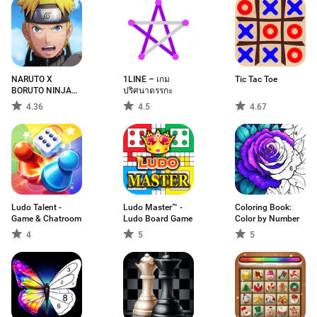
NARUTO X
1LINE – เกม
Tic Tac Toe
BORUTO NINJA
ปริศนาตรรกะ
VOLTAGE
4.36
4.5
4.67
Ludo Talent -
Ludo Master™ -
Coloring Book:
Game & Chatroom
Ludo Board Game
Color by Number
4
5
5