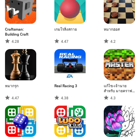
Craftsman:
เกมโรลิ่งสกาย
หมากฮอส
Building Craft
4.28
4.47
4.2
หมากรุก
Real Racing 3
แก้ไข-เจ้านาย
สำหรับ มายคราฟ
PE (ฉบับกระเป๋า)
4.47
4.38
4.3
ฟรี