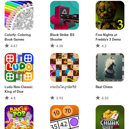
Colorfy: Coloring
Block Strike: BS
Five Nights at
Book Games
Shooter
Freddy's 3 Demo
4.67
4.36
4.2
Ludo Neo-Classic:
เกมบันไดงูกษัตริย์
Real Chess
King of Dice
4.8
3.93
4.53