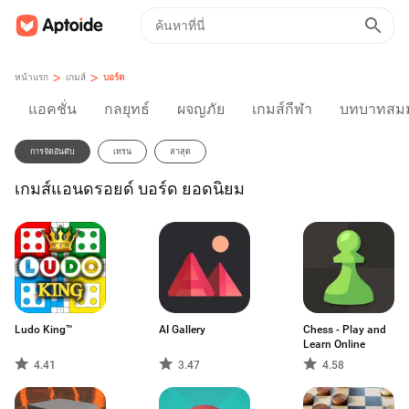
>
>
หน้าแรก
เกมส์
บอร์ด
แอคชั่น
กลยุทธ์
ผจญภัย
เกมส์กีฬา
บทบาทสมม
การจัดอันดับ
เทรน
ล่าสุด
เกมส์แอนดรอยด์ บอร์ด ยอดนิยม
Ludo King™
AI Gallery
Chess - Play and
Learn Online
4.41
3.47
4.58