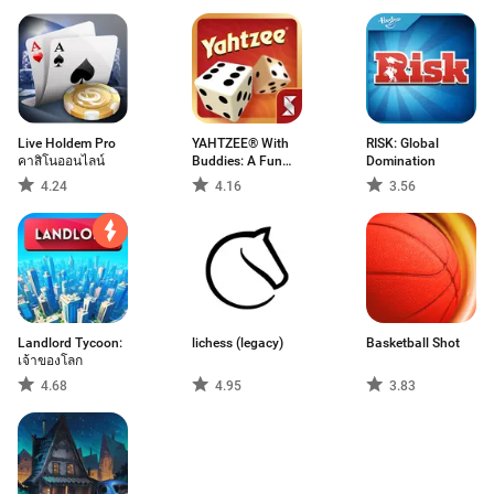
Live Holdem Pro
YAHTZEE® With
RISK: Global
คาสิโนออนไลน์
Buddies: A Fun
Domination
Dice Game for
4.24
4.16
3.56
Friends
Landlord Tycoon:
lichess (legacy)
Basketball Shot
เจ้าของโลก
4.68
4.95
3.83