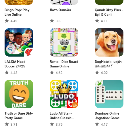
Bingo Pop: Play
Лото Онлайн
Çanak Okey Plus -
Live Online
Eşli & Canlı
4.49
3.8
4.11
LALIGA Head
Rento - Dice Board
DogHotel เกมสุนัข
Soccer 24/25
Game Online
และเกมสัตว์
4.43
4.62
4.02
Truth or Dare Dirty
Ludo All Star -
Dominos Online
Party Game
Online Classic
Jogatina: Game
Board & Dice
3.71
3.75
4.17
Game