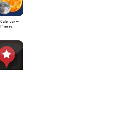
Calendar —
 Phases
v: Live
& Weather