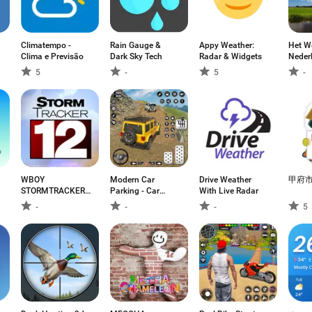
Climatempo -
Rain Gauge &
Appy Weather:
Het We
Clima e Previsão
Dark Sky Tech
Radar & Widgets
Neder
5
-
5
-
WBOY
Modern Car
Drive Weather
甲府
STORMTRACKER
Parking - Car
With Live Radar
12
Games
-
-
-
5