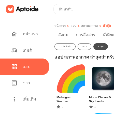
>
>
>
ล่าสุด
หน้าแรก
แอป
สภาพอากาศ
หน้าแรก
สังคม
การสื่อสาร
มีเดีย
การจัดอันดับ
เทรน
ล่าสุด
เกมส์
แอป สภาพอากาศ ล่าสุดสำหร
แอป
ข่าว
Meteogram
Moon Phases &
เพิ่มเติม
Weather
Sky Events
-
5