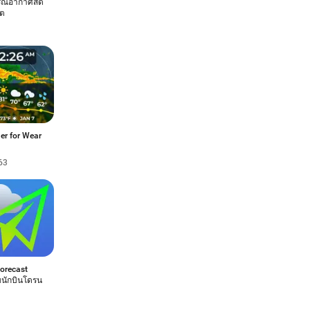
รณ์อากาศสด
็ต
er for Wear
63
orecast
บนักบินโดรน