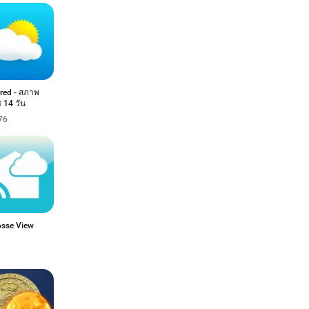
red - สภาพ
 14 วัน
76
osse View