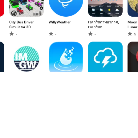
City Bus Driver
WillyWeather
เรดาร์สภาพอากาศ,
Moon 
Simulator 3D
เรดาร์สด
Lunar
-
-
-
5
IMGW Meteo
ThaiWater รู้น้ำ รู้
Metarcast
Spotfa
อากาศ
Cams 
-
-
-
-