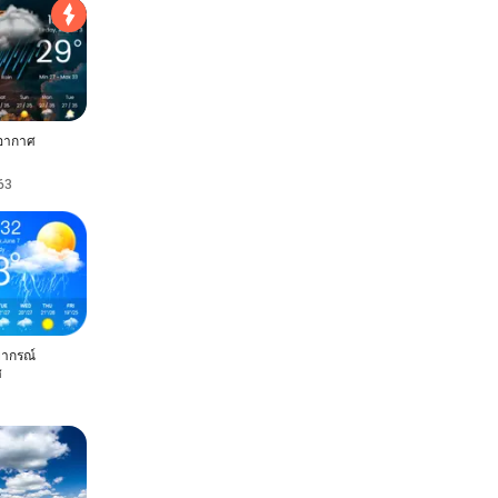
อากาศ
63
ากรณ์
ศ