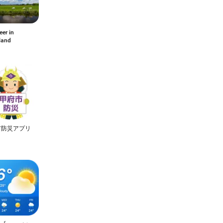
er in
land
市防災アプリ