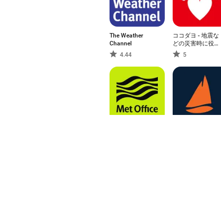
The Weather
ココダヨ - 地震な
Channel
どの災害時に役立
つ位置情報共有防
4.44
5
災アプリ
Met Office
SailFlow: Marine
Weather Forecast
Forecasts
5
-