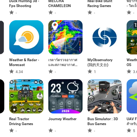
Duck Hunting 3d -
MECCHA
Real Bike Stunt
พยาก
Fps Shooting
CHAMELEON
Racing Games
- วิดเจ
-
-
-
-
Weather & Radar -
เรดาร์ตรวจอากาศ
MyObservatory
Weath
Morecast
และสภาพอากาศ
(我的天文台)
OS
สด
4.34
-
1
3.
Real Tractor
Journey Weather
Bus Simulator : 3D
UAV F
Driving Games
Bus Games
สำหรั
-
-
-
5