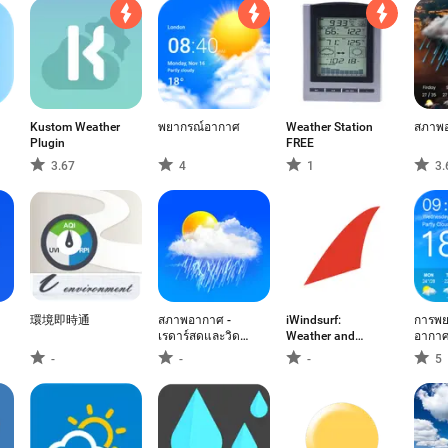
Kustom Weather
พยากรณ์อากาศ
Weather Station
สภาพ
Plugin
FREE
3.67
4
1
3.
環境即時通
สภาพอากาศ -
iWindsurf:
การพย
เรดาร์สดและวิด
Weather and
อากา
เจ็ต
Waves
-
-
-
5