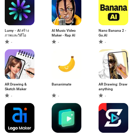
Lumy－AI สร้าง
AI Music Video
Nano Banana 2 -
ภาพและวิดีโอ
Maker - Rap AI
Go.AI
-
-
-
AR Drawing &
Bananimate
AR Drawing: Draw
Sketch Maker
anything
-
-
-