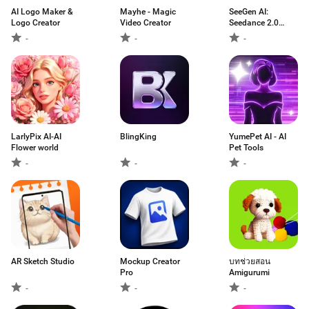
AI Logo Maker &
Mayhe - Magic
SeeGen AI:
Logo Creator
Video Creator
Seedance 2.0
Video
-
-
-
LarlyPix AI-AI
BlingKing
YumePet AI - AI
Flower world
Pet Tools
-
-
-
AR Sketch Studio
Mockup Creator
บทช่วยสอน
Pro
Amigurumi
-
-
-