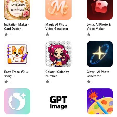
Invitation Maker -
Magic AI Photo
Lynix: AI Photo &
Card Design
Video Generator
Video Maker
-
-
-
Easy Trace: เรียน
Colory - Color by
Glovy - AI Photo
วาดรูป
Number
Generator
-
-
-