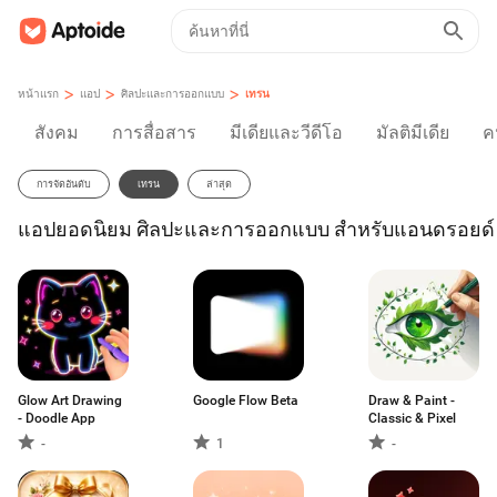
>
>
>
หน้าแรก
แอป
ศิลปะและการออกแบบ
เทรน
สังคม
การสื่อสาร
มีเดียและวีดีโอ
มัลติมีเดีย
ค
การจัดอันดับ
เทรน
ล่าสุด
แอปยอดนิยม ศิลปะและการออกแบบ สำหรับแอนดรอยด์
Glow Art Drawing
Google Flow Beta
Draw & Paint -
- Doodle App
Classic & Pixel
-
1
-