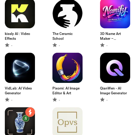
kissly AI : Video
The Ceramic
3D Name Art
Effects
School
Maker –
Namify.art
-
-
-
VidLab: AI Video
Pixomi: AI Image
QianWen - AI
Generator
Editor & Art
Image Generator
-
-
-