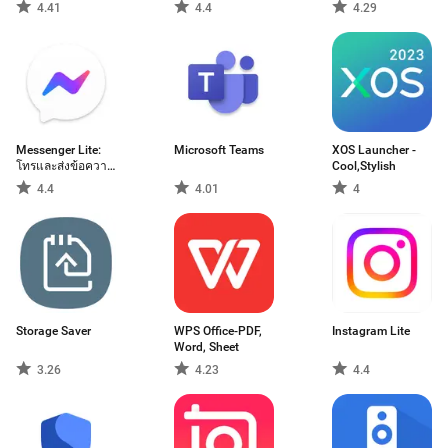
4.41
4.4
4.29
Messenger Lite:
Microsoft Teams
XOS Launcher -
โทรและส่งข้อความ
Cool,Stylish
ได้ฟรี
4.4
4.01
4
Storage Saver
WPS Office-PDF,
Instagram Lite
Word, Sheet
3.26
4.23
4.4