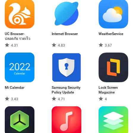
UC Browser-
Internet Browser
WeatherService
ปลอดภัย รวดเร็ว
4.31
4.83
3.67
Mi Calendar
Samsung Security
Lock Screen
Policy Update
Magazine
3.43
4.71
4