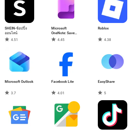
SHEIN-ช้อปปิ้ง
Microsoft
Roblox
ออนไลน์
OneNote: Save
Notes
4.51
4.45
4.38
Microsoft Outlook
Facebook Lite
EasyShare
3.7
4.01
5