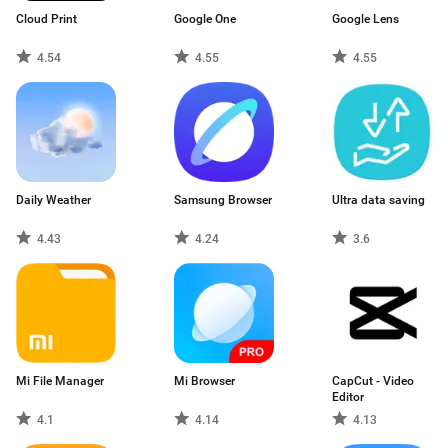
Cloud Print
Google One
Google Lens
4.54
4.55
4.55
Daily Weather
Samsung Browser
Ultra data saving
4.43
4.24
3.6
Mi File Manager
Mi Browser
CapCut - Video
Editor
4.1
4.14
4.13