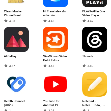
Clean Master
Hi Translate - นัก
PLAYit-All in One
Phone Boost
แปลแชท
Video Player
4.33
4.43
4.47
AI Gallery
VivaVideo - Video
Threads
Cut & Editor
3.47
4.63
3.82
Health Connect
YouTube for
Notepad -
(เบต้า)
Android TV
Notes、Todo、
Memo
1
3.26
3