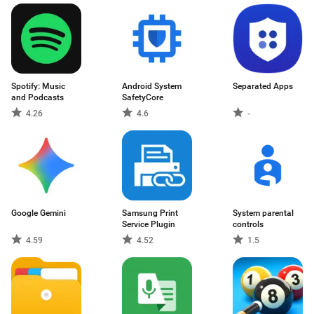
Spotify: Music
Android System
Separated Apps
and Podcasts
SafetyCore
4.26
4.6
-
Google Gemini
Samsung Print
System parental
Service Plugin
controls
4.59
4.52
1.5