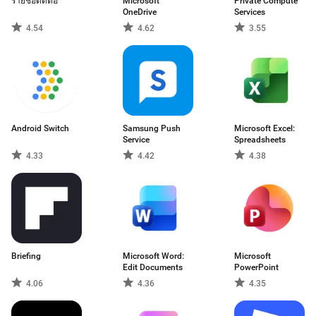
รายชื่อติดต่อ
Microsoft
Private Compute
OneDrive
Services
4.54
4.62
3.55
Android Switch
Samsung Push
Microsoft Excel:
Service
Spreadsheets
4.33
4.42
4.38
Briefing
Microsoft Word:
Microsoft
Edit Documents
PowerPoint
4.06
4.36
4.35