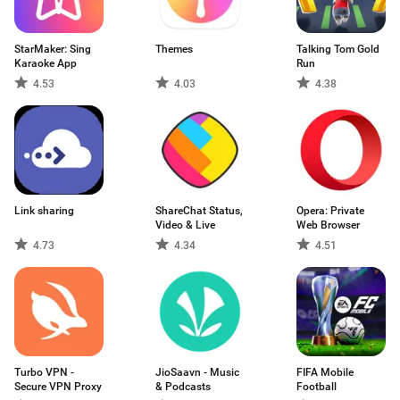
StarMaker: Sing
Themes
Talking Tom Gold
Karaoke App
Run
4.53
4.03
4.38
Link sharing
ShareChat Status,
Opera: Private
Video & Live
Web Browser
4.73
4.34
4.51
Turbo VPN -
JioSaavn - Music
FIFA Mobile
Secure VPN Proxy
& Podcasts
Football