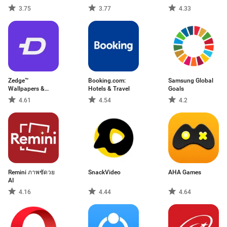
3.75
3.77
4.33
Zedge™
Booking.com:
Samsung Global
Wallpapers &
Hotels & Travel
Goals
Ringtones
4.61
4.54
4.2
Remini ภาพชัดวย
SnackVideo
AHA Games
AI
4.16
4.44
4.64