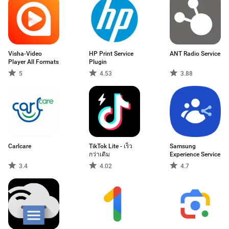
Visha-Video
HP Print Service
ANT Radio Service
Player All Formats
Plugin
5
4.53
3.88
Carlcare
TikTok Lite - เร็ว
Samsung
กว่าเดิม
Experience Service
3.4
4.02
4.7