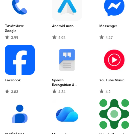
โทรศัพท์จาก
Android Auto
Messenger
Google
3.99
4.02
4.27
Facebook
Speech
YouTube Music
Recognition &
Synthesis
3.83
4.34
4.2