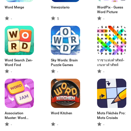
Word Merge
Venezolario
WordPix - Guess
Word Picture
-
5
-
Word Search Zen-
Sky Words: Brain
ราชาแห่งคำศัพท์-
Word Find
Puzzle Games
เกมหาคำศัพท์
-
-
-
Association
Word Kitchen
Mots Fléchés Pro:
Master: Word
Mots Croisés
Game
-
-
-