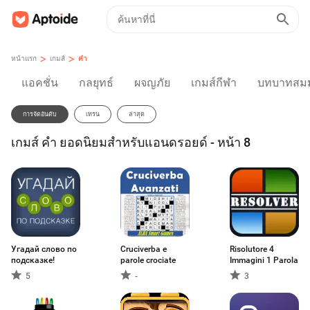
>
>
หน้าแรก
เกมส์
คำ
แอคชั่น
กลยุทธ์
ผจญภัย
เกมส์กีฬา
บทบาทสมม
การจัดอันดับ
เทรน
ล่าสุด
เกมส์ คำ ยอดนิยมสำหรับแอนดรอยด์ - หน้า 8
Угадай слово по
Cruciverba e
Risolutore 4
подсказке!
parole crociate
Immagini 1 Parola
5
-
3