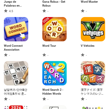
Juego de
Gana Robux - Get
Word Master
Palabras en
Robux
Español
4.5
-
-
Word Connect
Word Tour
V Vehicles
Association
-
-
-
낱말퀴즈-단어&단
Word Search 2 -
漢字クイズ: 漢字
어게임&두뇌 훈련
Hidden Words
ケシマスのレジャ
&현실적인 게임
ーゲーム、四字熟
-
-
-
語消し