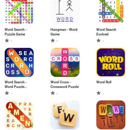
Word Search -
Hangman - Word
Word Search
Puzzle Game
Game
Evolved
-
-
-
Word Search -
Word Cross -
Word Roll
Word Puzzle
Crossword Puzzle
Game
-
-
-