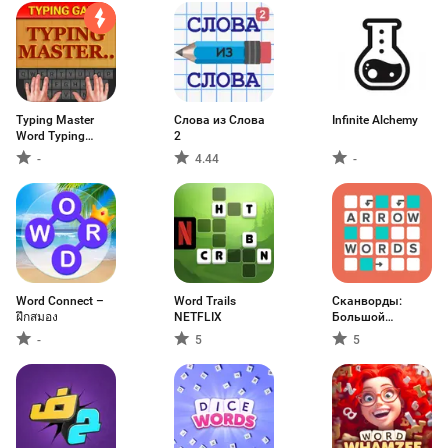
Typing Master
Слова из Слова
Infinite Alchemy
Word Typing
2
Game
-
4.44
-
Word Connect –
Word Trails
Сканворды:
ฝึกสมอง
NETFLIX
Большой
сборник
-
5
5