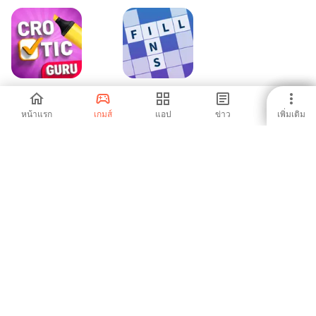
Crostic Guru -
Fill-in Crosswords
Guess The Words
Unlimited
หน้าแรก
เกมส์
แอป
ข่าว
เพิ่มเติม
-
-
1
2
3
6
7
8
9
10
Aptoide เป็นแอปสโตร์และแพลตฟอร์มการจัดจำหน่ายที่เติบโตเร็ว
ที่สุดในโลก เราเป็นแพลตฟอร์มระดับโลกสำหรับผู้มีความสามารถ
ระดับโลก คุณต้องการโลกหรือไม่?