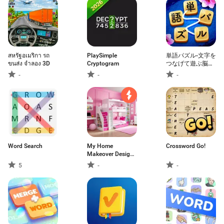
สหรัฐอเมริกา รถ
PlaySimple
単語パズル-文字を
ขนส่ง จำลอง 3D
Cryptogram
つなげて遊ぶ脳ト
レゲーム
-
-
-
Word Search
My Home
Crossword Go!
Makeover Design:
Games
5
-
-