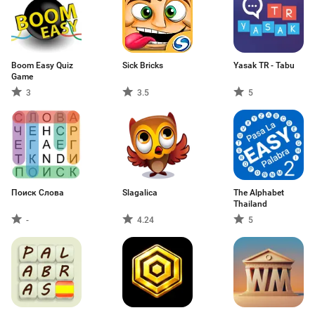
Boom Easy Quiz
Sick Bricks
Yasak TR - Tabu
Game
3
3.5
5
Поиск Слова
Slagalica
The Alphabet
Thailand
-
4.24
5