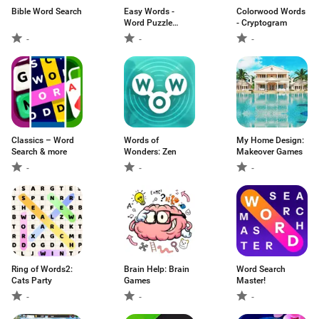
Bible Word Search
Easy Words -
Colorwood Words
Word Puzzle
- Cryptogram
Games
-
-
-
Classics – Word
Words of
My Home Design:
Search & more
Wonders: Zen
Makeover Games
-
-
-
Ring of Words2:
Brain Help: Brain
Word Search
Cats Party
Games
Master!
-
-
-