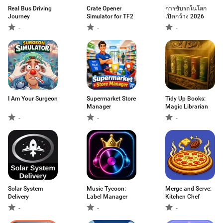
Real Bus Driving
Crate Opener
การขับรถในโลก
Journey
Simulator for TF2
เปิดกว้าง 2026
-
-
-
I Am Your Surgeon
Supermarket Store
Tidy Up Books:
Manager
Magic Librarian
-
-
-
Solar System
Music Tycoon:
Merge and Serve:
Delivery
Label Manager
Kitchen Chef
-
-
-