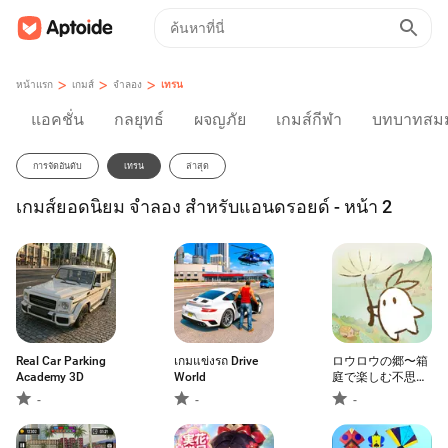
>
>
>
หน้าแรก
เกมส์
จำลอง
เทรน
แอคชั่น
กลยุทธ์
ผจญภัย
เกมส์กีฬา
บทบาทสมม
การจัดอันดับ
เทรน
ล่าสุด
เกมส์ยอดนิยม จำลอง สำหรับแอนดรอยด์ - หน้า 2
Real Car Parking
เกมแข่งรถ Drive
ロウロウの郷〜箱
Academy 3D
World
庭で楽しむ不思議
な暮らし〜
-
-
-