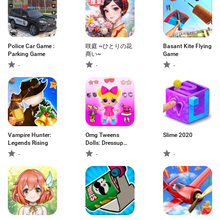
Police Car Game :
咲庭 ~ひとりの花
Basant Kite Flying
Parking Game
商い~
Game
-
-
-
Vampire Hunter:
Omg Tweens
Slime 2020
Legends Rising
Dolls: Dressup
Game
-
-
-