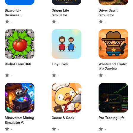
Bizworld -
Origen Life
Driver Sawit
Business
Simulator
Simulator
Simulator
-
-
-
Radial Farm 360
Tiny Lives
Wasteland Trade:
Idle Zombie
-
-
-
Mineverse: Mining
Goose & Cook
Pro Trading Life
Simulator ⛏️
-
-
-