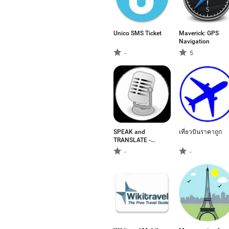
Unico SMS Ticket
Maverick: GPS
Navigation
-
5
SPEAK and
เที่ยวบินราคาถูก
TRANSLATE -
English, Spanish,
-
-
French, Italian
and German
TRANSLATOR