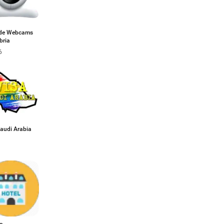
 de Webcams
bria
6
Saudi Arabia