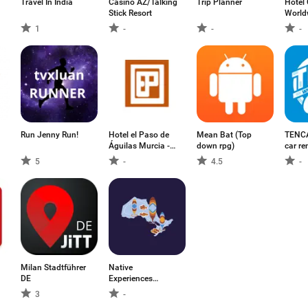
Travel In India
Casino AZ/Talking
Trip Planner
Hotel
Stick Resort
World
1
-
-
-
Run Jenny Run!
Hotel el Paso de
Mean Bat (Top
TENCA
Águilas Murcia -
down rpg)
car re
Guía turística
5
-
4.5
-
Milan Stadtführer
Native
DE
Experiences
Ontario
3
-