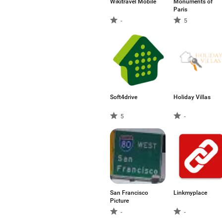
Wikitravel Mobile
Monuments of
Paris
-
5
Soft4drive
Holiday Villas
5
-
San Francisco
Linkmyplace
Picture
-
-