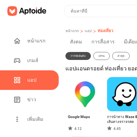
>
>
ท่องเที่ยว
หน้าแรก
แอป
หน้าแรก
สังคม
การสื่อสาร
มีเดีย
การจัดอันดับ
เทรน
ล่าสุด
เกมส์
แอปแอนดรอยด์ ท่องเที่ยว ยอ
แอป
ข่าว
Google Maps
การนำทาง Waze 
เพิ่มเติม
เส้นทางจราจรสด
4.12
4.45