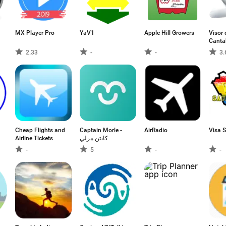
MX Player Pro
YaV1
Apple Hill Growers
Visor
Canta
2.33
-
-
3.
Cheap Flights and
Captain Morle -
AirRadio
Visa 
Airline Tickets
كابتن مرلي
-
5
-
-