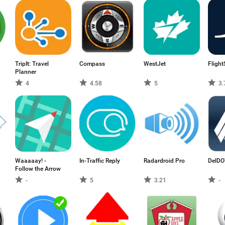
TripIt: Travel
Compass
WestJet
Flight
Planner
4
4.58
5
3.
Waaaaay! -
In-Traffic Reply
Radardroid Pro
DelDO
Follow the Arrow
-
5
3.21
-