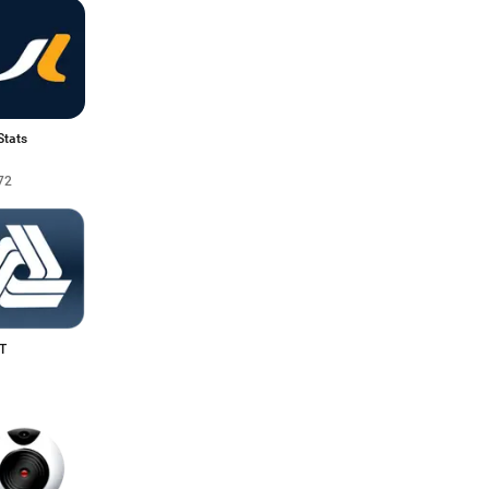
Stats
72
T