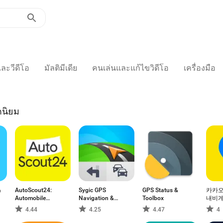
และวีดีโอ
มัลติมีเดีย
คนเล่นและแก้ไขวิดีโอ
เครื่องมือ
ดนิยม
&
AutoScout24:
Sygic GPS
GPS Status &
카카오맵
Automobile
Navigation &
Toolbox
내비게
market
Maps
기 /
4.44
4.25
4.47
4