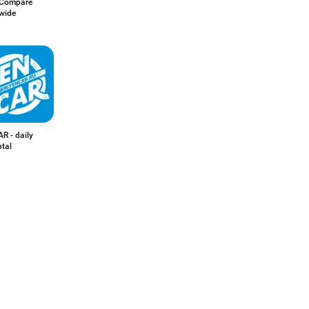
 Compare
wide
R - daily
ntal