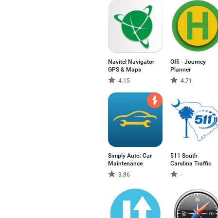
Navitel Navigator
Offi - Journey
GPS & Maps
Planner
4.15
4.71
Simply Auto: Car
511 South
Maintenance
Carolina Traffic
3.86
-